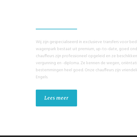
EEN GEWELDIG E
HEBBEN
Wij zijn gespecialiseerd in exclusieve transfers voor bed
wagenpark bestaat uit premium, up-to-date, goed on
chauffeurs zijn professioneel opgeleid en ze beschikke
vergunning en -diploma. Ze kennen de wegen, oriëntati
bestemmingen heel goed. Onze chauffeurs zijn vriendeli
Engels.
Lees meer