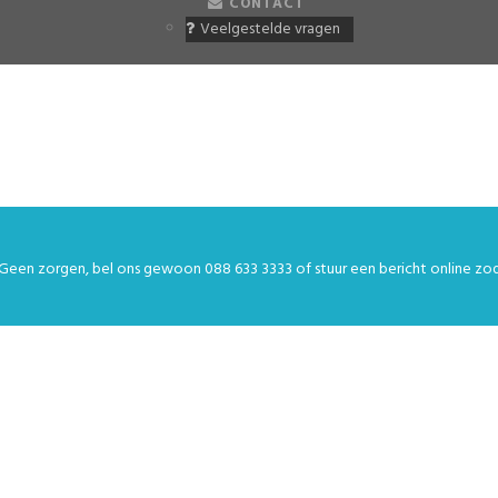
CONTACT
Veelgestelde vragen
Geen zorgen, bel ons gewoon
088 633 3333
of stuur een bericht
online
zod
, U ZULT