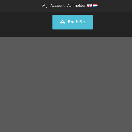
Mijn Account
|
Aanmelden
Boek Nu
N