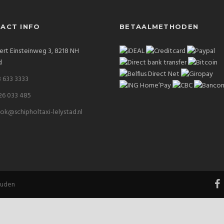
ACT INFO
BETAALMETHODEN
ert Einsteinweg 3, 8218 NH
d
 633 3333
26 033 485
ok@schipholtaxi-lelystad.nl
ouden