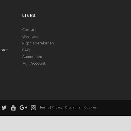
LINKS
Contact
Over ons
Ritprijs berekenen
FAQ
Aanmelden
Mijn Account
Terms
|
Privacy
|
Disclaimer
|
Cookies