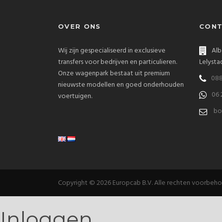
OVER ONS
CONT
Wij zijn gespecialiseerd in exclusieve
Alb
transfers voor bedrijven en particulieren.
Lelysta
Onze wagenpark bestaat uit premium
088
nieuwste modellen en goed onderhouden
06 
voertuigen.
bo
Copyright © 2026 Europcab B.V. Alle rechten voorbeh
Inloggen