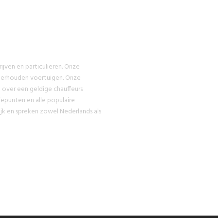
RVARING
rijven en particulieren. Onze
derhouden voertuigen. Onze
n over een geldige chauffeurs
epunten en alle populaire
jk en spreken zowel Nederlands als