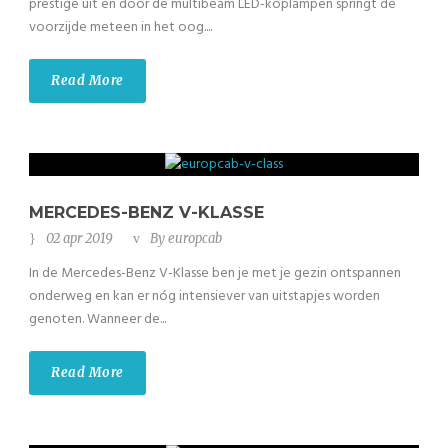
prestige uit en door de multibeam LED-koplampen springt de
voorzijde meteen in het oog....
Read More
MERCEDES-BENZ V-KLASSE
02 apr 2019
By
europcab
In de Mercedes-Benz V-Klasse ben je met je gezin ontspannen
onderweg en kan er nóg intensiever van uitstapjes worden
genoten. Wanneer de...
Read More