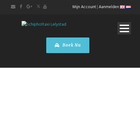
Mijn Account
|
Aanmelden
Boek Nu
Touringcar