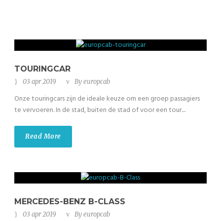
TOURINGCAR
03 apr 2019
By
europcab
Onze touringcars zijn de ideale keuze om een groep passagiers
te vervoeren. In de stad, buiten de stad of voor een tour....
Read More
MERCEDES-BENZ B-CLASS
03 apr 2019
By
europcab