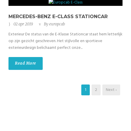
MERCEDES-BENZ E-CLASS STATIONCAR
02 apr 2019
By
europcab
Exterieur De status van de E-Klasse Stationcar staat hem letterlijk
op zijn gezicht geschreven. Het stijlvolle en sportieve
exterieurdesign belichaamt perfect onze...
Read More
1
2
Next ›