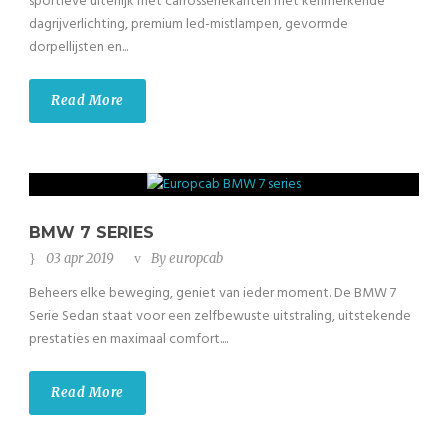
sportieve uiterlijk met carrosseriekanten met kenmerkende
dagrijverlichting, premium led-mistlampen, gevormde
dorpellijsten en...
Read More
BMW 7 SERIES
03 apr 2019
By
europcab
Beheers elke beweging, geniet van ieder moment. De BMW 7
Serie Sedan staat voor een zelfbewuste uitstraling, uitstekende
prestaties en maximaal comfort....
Read More