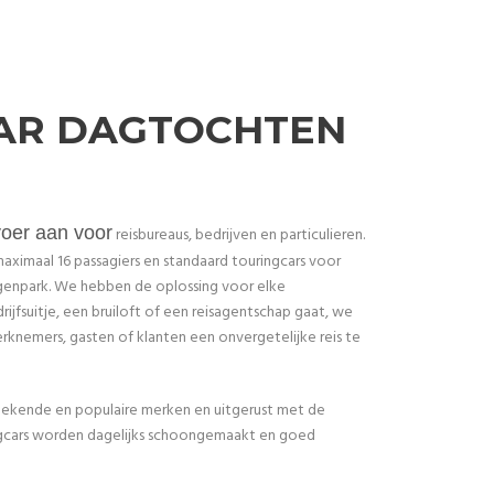
AR DAGTOCHTEN
voer aan voor
reisbureaus, bedrijven en particulieren.
aximaal 16 passagiers en standaard touringcars voor
genpark. We hebben de oplossing voor elke
ijfsuitje, een bruiloft of een reisagentschap gaat, we
nemers, gasten of klanten een onvergetelijke reis te
bekende en populaire merken en uitgerust met de
gcars worden dagelijks schoongemaakt en goed