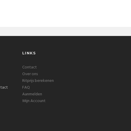
LINKS
Contact
Over ons
Ritprijs berekenen
FAQ
Aanmelden
Mijn Account