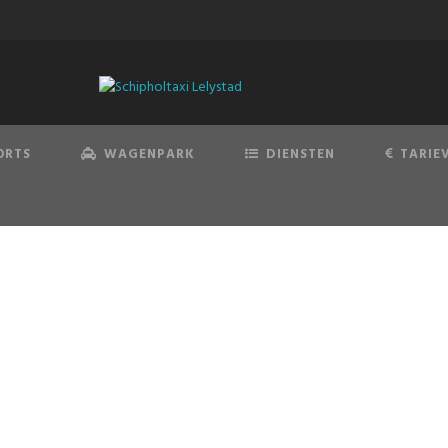
ORTS
WAGENPARK
DIENSTEN
TARIE
TOURINGCAR
Moderne touringcars voor een plezierig reis