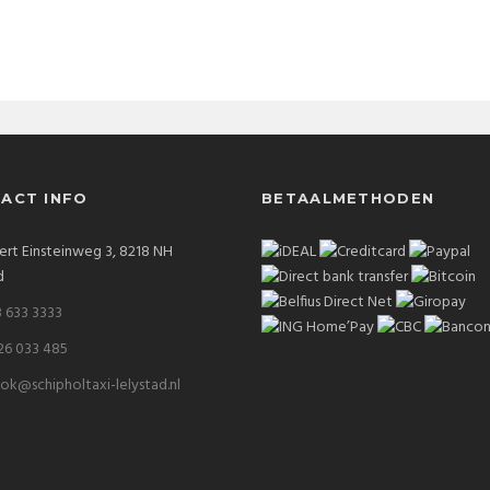
ACT INFO
BETAALMETHODEN
ert Einsteinweg 3, 8218 NH
d
 633 3333
26 033 485
ok@schipholtaxi-lelystad.nl