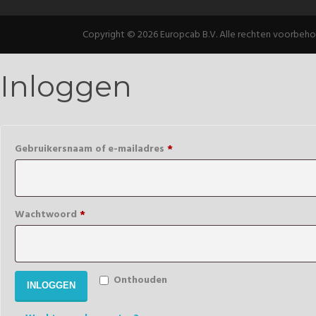
Copyright © 2026 Europcab B.V. Alle rechten voorbeh
Inloggen
Verplicht
Gebruikersnaam of e-mailadres
*
Verplicht
Wachtwoord
*
Onthouden
INLOGGEN