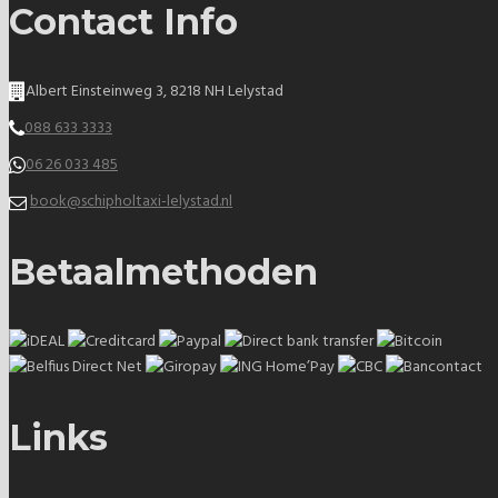
Contact Info
Albert Einsteinweg 3, 8218 NH Lelystad
088 633 3333
06 26 033 485
book@schipholtaxi-lelystad.nl
Betaalmethoden
Links