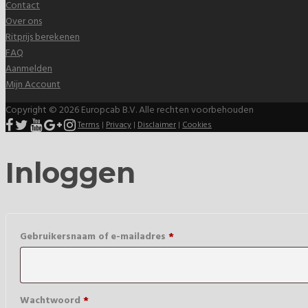
Contact
Over ons
Ritprijs berekenen
FAQ
Aanmelden
Mijn Account
Copyright © 2026 Europcab B.V. Alle rechten voorbehouden
Terms
|
Privacy
|
Disclaimer
|
Cookies
Inloggen
Verplicht
Gebruikersnaam of e-mailadres
*
Verplicht
Wachtwoord
*