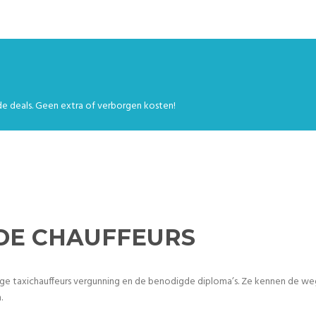
e deals. Geen extra of verborgen kosten!
DE CHAUFFEURS
ige taxichauffeurs vergunning en de benodigde diploma’s. Ze kennen de weg
.