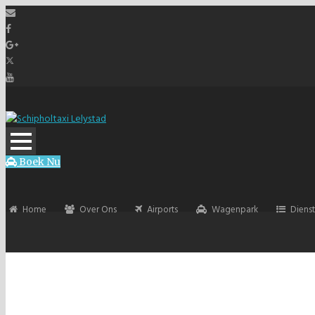
Boek Nu
Home
Over Ons
Airports
Wagenpark
Diens